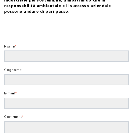
industriale più sostenibile, dimostrando che la
responsabilità ambientale e il successo aziendale
possono andare di pari passo.
Nome
*
Cognome
E-mail
*
Comment
*