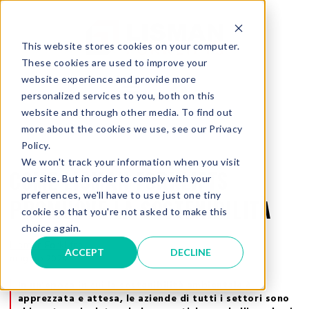
This website stores cookies on your computer.
These cookies are used to improve your
website experience and provide more
personalized services to you, both on this
website and through other media. To find out
more about the cookies we use, see our Privacy
Policy.
We won't track your information when you visit
COME LISMAN FORKLIFTS
our site. But in order to comply with your
preferences, we'll have to use just one tiny
PROMUOVE LA SOSTENIBILITÀ
cookie so that you're not asked to make this
choice again.
Lisman Forklifts
ACCEPT
DECLINE
maggio 2024
In un'epoca in cui la sostenibilità ambientale è
apprezzata e attesa, le aziende di tutti i settori sono