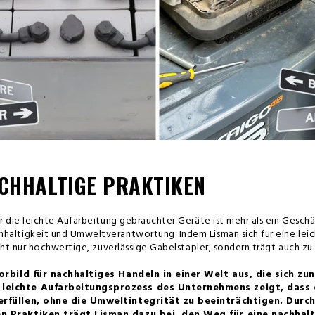
ACHHALTIGE PRAKTIKEN
 die leichte Aufarbeitung gebrauchter Geräte ist mehr als ein Geschäf
altigkeit und Umweltverantwortung. Indem Lisman sich für eine lei
cht nur hochwertige, zuverlässige Gabelstapler, sondern trägt auch zu
 Vorbild für nachhaltiges Handeln in einer Welt aus, die sich
leichte Aufarbeitungsprozess des Unternehmens zeigt, dass e
erfüllen, ohne die Umweltintegrität zu beeinträchtigen. Dur
n Praktiken trägt Lisman dazu bei, den Weg für eine nachhalt