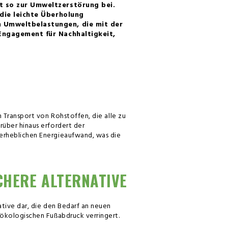
t so zur Umweltzerstörung bei.
 die leichte Überholung
n Umweltbelastungen, die mit der
 Engagement für Nachhaltigkeit,
 Transport von Rohstoffen, die alle zu
über hinaus erfordert der
erheblichen Energieaufwand, was die
HERE ALTERNATIVE
ative dar, die den Bedarf an neuen
 ökologischen Fußabdruck verringert.