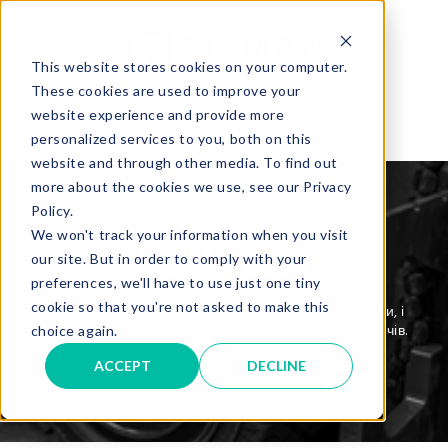
This website stores cookies on your computer.
These cookies are used to improve your
website experience and provide more
personalized services to you, both on this
website and through other media. To find out
more about the cookies we use, see our Privacy
Policy.
We won't track your information when you visit
LISMAN BLOG
our site. But in order to comply with your
preferences, we'll have to use just one tiny
cookie so that you're not asked to make this
Читайте статті, написані нашими професіоналами, і
будьте в курсі останніх подій в галузі навантажувачів.
choice again.
ACCEPT
DECLINE