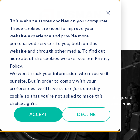
This website stores cookies on your computer.
These cookies are used to improve your
website experience and provide more
personalized services to you, both on this
website and through other media. To find out
more about the cookies we use, see our Privacy
Policy.
We won't track your information when you visit
LISMAN BLOG
our site. But in order to comply with your
preferences, we'll have to use just one tiny
cookie so that you're not asked to make this
Lesen Sie unsere von unseren Fachleuten verfassten Blogs und
bleiben Sie über Entwicklungen in der Gabelstaplerbranche auf
choice again.
dem Laufenden.
ACCEPT
DECLINE