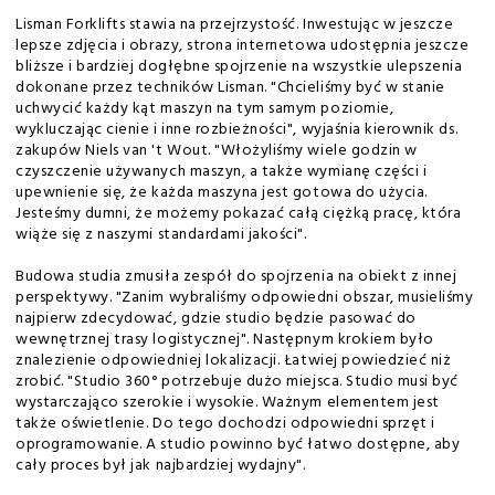
Lisman Forklifts stawia na przejrzystość. Inwestując w jeszcze
lepsze zdjęcia i obrazy, strona internetowa udostępnia jeszcze
bliższe i bardziej dogłębne spojrzenie na wszystkie ulepszenia
dokonane przez techników Lisman. "Chcieliśmy być w stanie
uchwycić każdy kąt maszyn na tym samym poziomie,
wykluczając cienie i inne rozbieżności", wyjaśnia kierownik ds.
zakupów Niels van 't Wout. "Włożyliśmy wiele godzin w
czyszczenie używanych maszyn, a także wymianę części i
upewnienie się, że każda maszyna jest gotowa do użycia.
Jesteśmy dumni, że możemy pokazać całą ciężką pracę, która
wiąże się z naszymi standardami jakości".
Budowa studia zmusiła zespół do spojrzenia na obiekt z innej
perspektywy. "Zanim wybraliśmy odpowiedni obszar, musieliśmy
najpierw zdecydować, gdzie studio będzie pasować do
wewnętrznej trasy logistycznej". Następnym krokiem było
znalezienie odpowiedniej lokalizacji. Łatwiej powiedzieć niż
zrobić. "Studio 360° potrzebuje dużo miejsca. Studio musi być
wystarczająco szerokie i wysokie. Ważnym elementem jest
także oświetlenie. Do tego dochodzi odpowiedni sprzęt i
oprogramowanie. A studio powinno być łatwo dostępne, aby
cały proces był jak najbardziej wydajny".