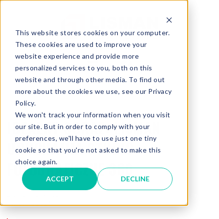
This website stores cookies on your computer.
These cookies are used to improve your
website experience and provide more
personalized services to you, both on this
website and through other media. To find out
more about the cookies we use, see our Privacy
Policy.
We won't track your information when you visit
IDEALNY OBRAZ: LISMAN
our site. But in order to comply with your
preferences, we'll have to use just one tiny
URUCHAMIA STUDIO
cookie so that you're not asked to make this
choice again.
FOTOGRAFICZNE 360
ACCEPT
DECLINE
Lisman Forklifts
kwietnia 2024