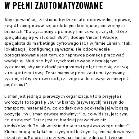
W PEŁNI ZAUTOMATYZOWANE
Aby upewnić się, że studio będzie miało odpowiednią oprawę,
zespół zainspirował się podobnymi konfiguracjami w innych
branżach. "Korzystaliśmy z pomocy firm zewnętrznych, które
specjalizują się w studiach 360°", dodaje Vincent Wadee,
specjalista ds. marketingu cyfrowego i ICT w firmie Lisman. "Tak,
lokalizacja i konfiguracja są ważne, ale odpowiednie
oprogramowanie jest tym, co naprawdę pomaga pracować
wydajniej. Musi ono być zsynchronizowane z istniejącymi
systemami, aby umożliwić programowi połączenie się z naszą
stroną internetową. Teraz mamy w pełni zautomatyzowany
system, który cyfrowo dołącza zdjęcia do maszyn w mniej niż
pięć minut".
Lisman jest jedną z pierwszych organizacji, która przyjęła i
wdrożyła fotografię 360° w branży (używanych) maszyn do
transportu materiałów, co dodatkowo podkreśla jej wiodącą
pozycję. "W Lisman zawsze mówimy: 'To, co widzisz, jest tym,
co dostajesz'. Teraz jest to bardziej prawdziwe niż
kiedykolwiek. To jak wejście do salonu wystawowego online".
Klienci mogą oglądać maszyny pod każdym kątem na dowolnym
urządzeniu. Po prostu przesuwając kursor, zdjęcia łatwo się