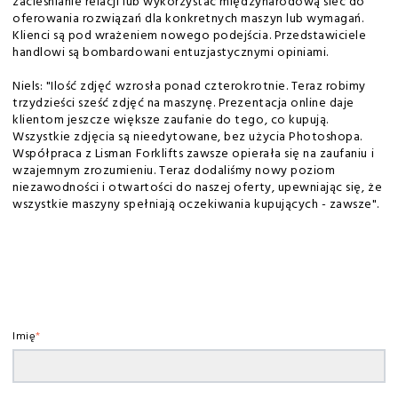
zacieśnianie relacji lub wykorzystać międzynarodową sieć do
oferowania rozwiązań dla konkretnych maszyn lub wymagań.
Klienci są pod wrażeniem nowego podejścia. Przedstawiciele
handlowi są bombardowani entuzjastycznymi opiniami.
Niels: "Ilość zdjęć wzrosła ponad czterokrotnie. Teraz robimy
trzydzieści sześć zdjęć na maszynę. Prezentacja online daje
klientom jeszcze większe zaufanie do tego, co kupują.
Wszystkie zdjęcia są nieedytowane, bez użycia Photoshopa.
Współpraca z Lisman Forklifts zawsze opierała się na zaufaniu i
wzajemnym zrozumieniu. Teraz dodaliśmy nowy poziom
niezawodności i otwartości do naszej oferty, upewniając się, że
wszystkie maszyny spełniają oczekiwania kupujących - zawsze".
Imię
*