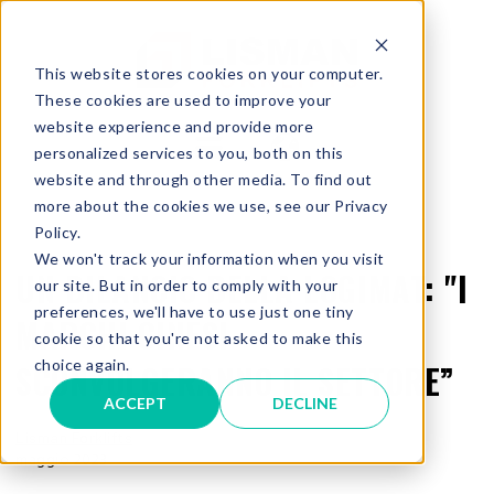
This website stores cookies on your computer.
These cookies are used to improve your
website experience and provide more
personalized services to you, both on this
website and through other media. To find out
more about the cookies we use, see our Privacy
Policy.
We won't track your information when you visit
UN BILANCIO DELLA LOGIMAT: "I
our site. But in order to comply with your
preferences, we'll have to use just one tiny
MARCHI CINESI
cookie so that you're not asked to make this
choice again.
SCONVOLGERANNO IL SETTORE”
ACCEPT
DECLINE
Lisman Forklifts
maggio 2023