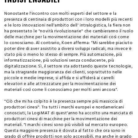
Nonostante l'incontro con molti esperti del settore e la
presenza di centinaia di produttori con i loro modelli più recenti
e le loro innovazioni nell'ambito dell' intralogistica, la fiera non
ha presentato le "novità rivoluzionarie" che cambieranno il ruolo
delle macchine per la movimentazione dei materiali così come
lo conosciamo. Al contrario, Koen afferma: "Mi sarebbe piaciuto
poter dire di aver assistito a diversi sviluppi radicali, ma invece è
stato più o meno lo stesso di sempre. Più automazione, più
informatizzazione, più soluzioni senza conducente, più
digitalizzazione. Sì, il settore sta adottando queste tecnologie,
ma la stragrande maggioranza dei clienti, soprattutto nelle
piccole e medie imprese, si affida e si affiderà ai carrelli
elevatori e alle attrezzature per la movimentazione dei
materiali così come li conosciamo per molti anni ancora".
"Ciò che mi ha colpito è la presenza sempre più massiccia di
produttori cinesi". Tra tutti i marchi europei e nordamericani
conosciuti, la LogiMAT di quest'anno ha accolto una manciata di
produttori cinesi di macchine per la movimentazione dei
materiali. "I marchi cinesi sono più visibili sul mercato europeo.
Questa maggiore presenza è dovuta al fatto che ora sono in
grado di offrire prodotti non solo accessibili, ma anche in grado