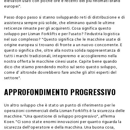
elevatori usati con poche ore e recenti dei più rinomati brand
europei".
Passo dopo passo si stanno sviluppando reti di distribuzione e di
assistenza sempre più solide, che eliminano quindi le ultime
reticenze rimaste per gli acquirenti. Cosa significa questo
sviluppo per Lisman Forklifts e per l'usato? l'industria logistica
nel suo complesso? "Questo significa che le macchine usate di
origine europea si trovano di fronte a un nuovo concorrente. E
questo significa che, oltre alla nostra solida rappresentanza di
tutti i marchi tradizionali, integreremo e accoglieremo nella
nostra offerta le macchine cinesi usate. Capite bene quando
dico che stiamo prendendo molto sul serio questo sviluppo,
come d’ altronde dovrebbero fare anche gli altri esperti del
settore".
APPROFONDIMENTO PROGRESSIVO
Un altro sviluppo che è stato un punto di riferimento per le
operazioni commerciali della Lisman Forklifts è la sicurezza delle
macchine. "Una questione di sviluppo progressivo", afferma
Koen. "Ci sono state enormi innovazioni per quanto riguarda la
sicurezza dell'operatore e della macchina. Una buona cosa,