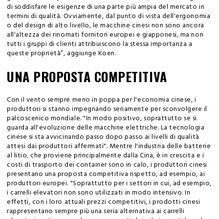
di soddisfare le esigenze di una parte più ampia del mercato in
termini di qualità. Ovviamente, dal punto di vista dell'ergonomia
o del design di alto livello, le macchine cinesi non sono ancora
all'altezza dei rinomati fornitori europei e giapponesi, ma non
tutti i gruppi di clienti attribuiscono la stessa importanza a
queste proprietà”, aggiunge Koen.
UNA PROPOSTA COMPETITIVA
Con il vento sempre meno in poppa per l'economia cinese, i
produttori si stanno impegnando seriamente per sconvolgere il
palcoscenico mondiale. "In modo positivo, soprattutto se si
guarda all'evoluzione delle macchine elettriche. La tecnologia
cinese si sta avvicinando passo dopo passo ai livelli di qualità
attesi dai produttori affermati". Mentre l'industria delle batterie
al litio, che proviene principalmente dalla Cina, è in crescita e i
costi di trasporto dei container sono in calo, i produttori cinesi
presentano una proposta competitiva rispetto, ad esempio, ai
produttori europei. "Soprattutto per i settori in cui, ad esempio,
i carrelli elevatori non sono utilizzati in modo intensivo. In
effetti, con i loro attuali prezzi competitivi, i prodotti cinesi
rappresentano sempre più una seria alternativa ai carrelli