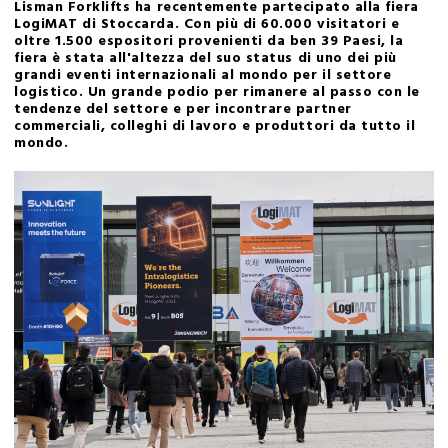
Lisman Forklifts ha recentemente partecipato alla fiera
LogiMAT di Stoccarda. Con più di 60.000 visitatori e
oltre 1.500 espositori provenienti da ben 39 Paesi, la
fiera è stata all'altezza del suo status di uno dei più
grandi eventi internazionali al mondo per il settore
logistico. Un grande podio per rimanere al passo con le
tendenze del settore e per incontrare partner
commerciali, colleghi di lavoro e produttori da tutto il
mondo.