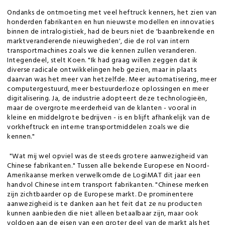
Ondanks de ontmoeting met veel heftruck kenners, het zien van
honderden fabrikanten en hun nieuwste modellen en innovaties
binnen de intralogistiek, had de beurs niet de 'baanbrekende en
marktveranderende nieuwigheden', die de rol van intern
transportmachines zoals we die kennen zullen veranderen.
Integendeel, stelt Koen. "Ik had graag willen zeggen dat ik
diverse radicale ontwikkelingen heb gezien, maar in plaats
daarvan was het meer van hetzelfde. Meer automatisering, meer
computergestuurd, meer bestuurderloze oplossingen en meer
digitalisering. Ja, de industrie adopteert deze technologieën,
maar de overgrote meerderheid van de klanten - vooral in
kleine en middelgrote bedrijven - is en blijft afhankelijk van de
vorkheftruck en interne transportmiddelen zoals we die
kennen."
"Wat mij wel opviel was de steeds grotere aanwezigheid van
Chinese fabrikanten." Tussen alle bekende Europese en Noord-
Amerikaanse merken verwelkomde de LogiMAT dit jaar een
handvol Chinese intern transport fabrikanten. "Chinese merken
zijn zichtbaarder op de Europese markt. De prominentere
aanwezigheid is te danken aan het feit dat ze nu producten
kunnen aanbieden die niet alleen betaalbaar zijn, maar ook
voldoen aan de eisen van een groter deel van de markt als het