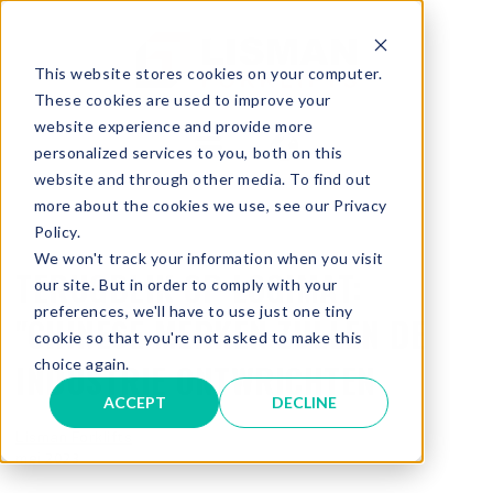
This website stores cookies on your computer.
These cookies are used to improve your
website experience and provide more
personalized services to you, both on this
website and through other media. To find out
more about the cookies we use, see our Privacy
Policy.
We won't track your information when you visit
TERUGBLIK OP LOGIMAT:
our site. But in order to comply with your
preferences, we'll have to use just one tiny
"CHINESE MERKEN ZULLEN DE
cookie so that you're not asked to make this
choice again.
INDUSTRIE ONTWRICHTEN
ACCEPT
DECLINE
Lisman Forklifts
mei 2023